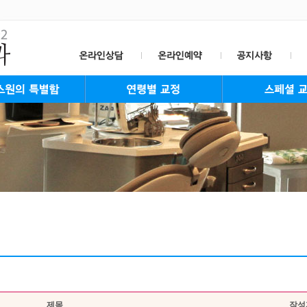
 특별함
stem
aff
성장교정
청소년교정
성인교정
장년교정
설측교정
콤비교정
Invisalign
투명교정
수술교정
킬본교정
스크류고정
자가결착식장치
치아미백
제목
작성