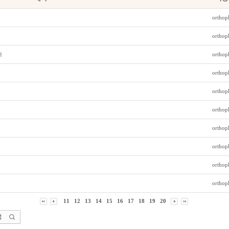
orthop
orthop
내
orthop
orthop
orthop
orthop
orthop
orthop
orthop
orthop
11
12
13
14
15
16
17
18
19
20