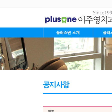
플러스원 Mission&Vision
대표원장 인사말
플러스원 가족들
플러스원 둘러보기
진료안내&오시는길
플러스원의
플러스원 Sy
플러스원 St
번호