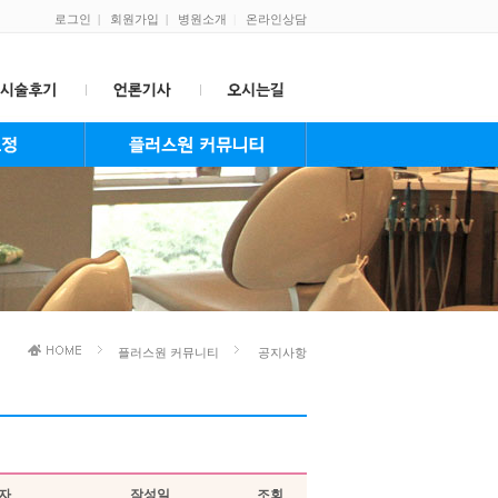
로그인
|
회원가입
|
병원소개
|
온라인상담
온라인상담
온라인예약
공지사항
플러스원 보도자료
자주하는 질문
교정치료중 주의사항
교정치료후 관리와 중요성
이달의 Smile
플러스원 커뮤니티
공지사항
자
작성일
조회