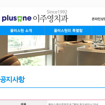
플러스원 Mission&Vision
대표원장 인사말
플러스원 가족들
플러스원 둘러보기
진료안내&오시는길
플러스원의 특별함
플러스원 System
플러스원 Staff
성장
청소
성인
장년
제목
플러스원이주영치과 7월달 화요세미나 안내