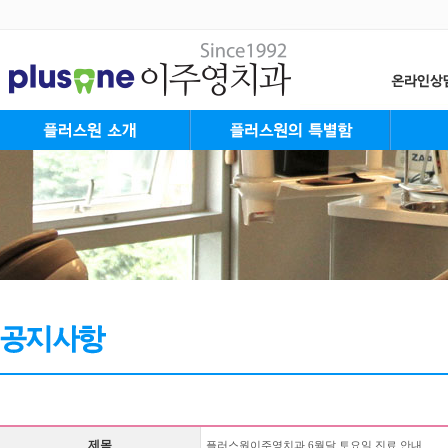
플러스원 Mission&Vision
대표원장 인사말
플러스원 가족들
플러스원 둘러보기
진료안내&오시는길
플러스원의 특별함
플러스원 System
플러스원 Staff
성장
청소
성인
장년
제목
플러스원이주영치과 6월달 토요일 진료 안내